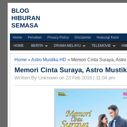
BLOG
HIBURAN
SEMASA
Home
Penafian
Privacy Policy
Disclaimer
Hubungi Kami
HOME
BERITA
DRAMA MELAYU
TELEMOVIE
HI
Home
»
Astro Mustika HD
» Memori Cinta Suraya, Astro
Memori Cinta Suraya, Astro Mustik
Written By Unknown on 23 Feb 2016 | 11:04 pm