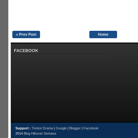
« Prev Post
Home
FACEBOOK
Support :
Tonton Drama
|
Google
|
Blogger
|
Facebook
2014
Blog Hiburan Semasa