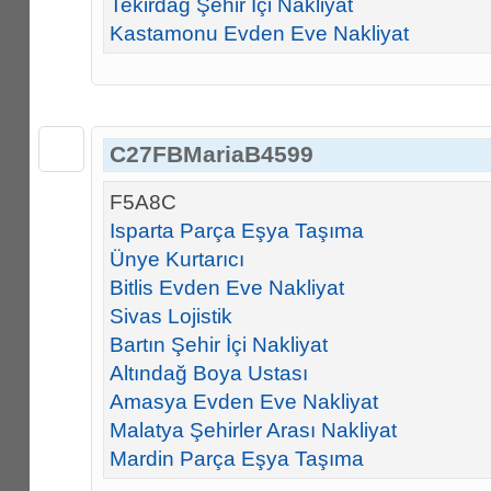
Tekirdağ Şehir İçi Nakliyat
Kastamonu Evden Eve Nakliyat
C27FBMariaB4599
F5A8C
Isparta Parça Eşya Taşıma
Ünye Kurtarıcı
Bitlis Evden Eve Nakliyat
Sivas Lojistik
Bartın Şehir İçi Nakliyat
Altındağ Boya Ustası
Amasya Evden Eve Nakliyat
Malatya Şehirler Arası Nakliyat
Mardin Parça Eşya Taşıma