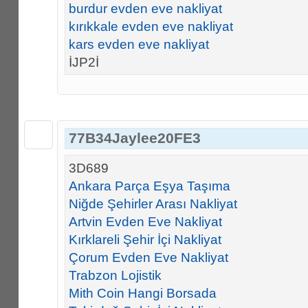
burdur evden eve nakliyat
kırıkkale evden eve nakliyat
kars evden eve nakliyat
İJP2İ
77B34Jaylee20FE3
3D689
Ankara Parça Eşya Taşıma
Niğde Şehirler Arası Nakliyat
Artvin Evden Eve Nakliyat
Kırklareli Şehir İçi Nakliyat
Çorum Evden Eve Nakliyat
Trabzon Lojistik
Mith Coin Hangi Borsada