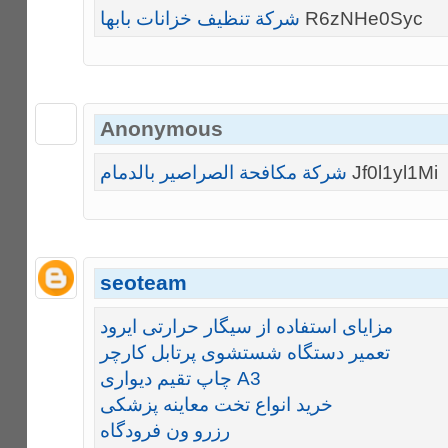
شركة تنظيف خزانات بابها
R6zNHe0Syc
Anonymous
شركة مكافحة الصراصير بالدمام
Jf0l1yl1Mi
seoteam
مزایای استفاده از سیگار حرارتی ایرود
تعمیر دستگاه شستشوی پرتابل کارچر
چاپ تقیم دیواری A3
خرید انواع تخت معاینه پزشکی
رزرو ون فرودگاه